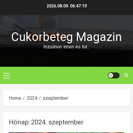
Skip
2026.08.09.
06:47:20
to
content
Cukorbeteg Magazin
Inzulinon innen és túl…
Primary
Menu
Home
2024
szeptember
Hónap:
2024. szeptember