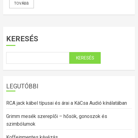
TOVÁBB
KERESÉS
KERESÉS
LEGUTÓBBI
RCA jack kábel típusai és árai a KáCsa Audió kínálatában
Grimm mesék szereplői – hősök, gonoszok és
szimbólumok
Koffeinmentes kávézás