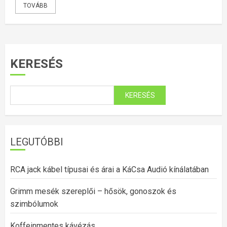
TOVÁBB
KERESÉS
KERESÉS
LEGUTÓBBI
RCA jack kábel típusai és árai a KáCsa Audió kínálatában
Grimm mesék szereplői – hősök, gonoszok és
szimbólumok
Koffeinmentes kávézás