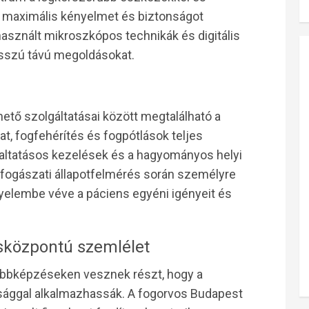
k maximális kényelmet és biztonságot
asznált mikroszkópos technikák és digitális
osszú távú megoldásokat.
ető szolgáltatásai között megtalálható a
at, fogfehérítés és fogpótlások teljes
z altatásos kezelések és a hagyományos helyi
 fogászati állapotfelmérés során személyre
igyelembe véve a páciens egyéni igényeit és
sközpontú szemlélet
ábbképzéseken vesznek részt, hogy a
onsággal alkalmazhassák. A fogorvos Budapest