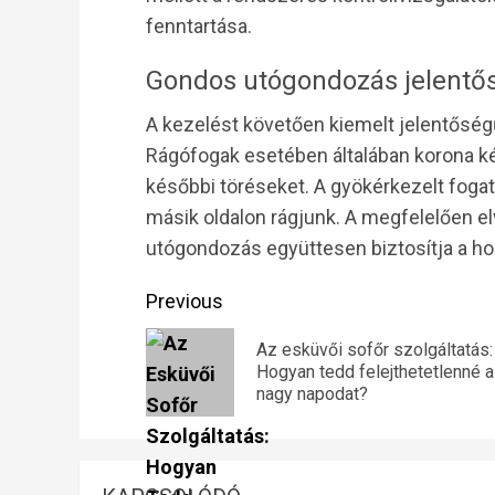
fenntartása.
Gondos utógondozás jelentő
A kezelést követően kiemelt jelentőségű
Rágófogak esetében általában korona k
későbbi töréseket. A gyökérkezelt fogat 
másik oldalon rágjunk. A megfelelően e
utógondozás együttesen biztosítja a ho
Continue
Previous
Reading
Az esküvői sofőr szolgáltatás:
Hogyan tedd felejthetetlenné a
nagy napodat?