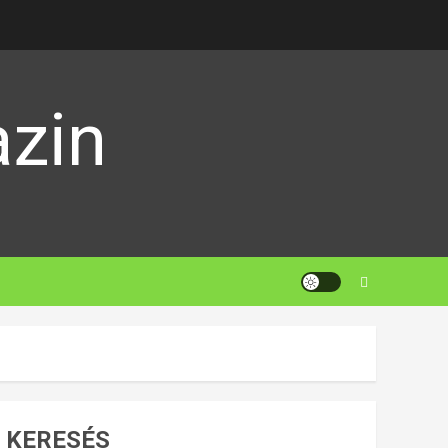
zin
KERESÉS