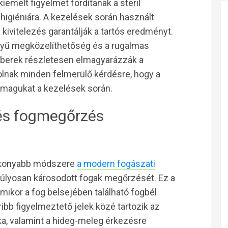
iemelt figyelmet fordítanak a steril
higiéniára. A kezelések során használt
ivitelezés garantálják a tartós eredményt.
nyű megközelíthetőség és a rugalmas
mberek részletesen elmagyarázzák a
lnak minden felmerülő kérdésre, hogy a
 magukat a kezelések során.
és fogmegőrzés
ékonyabb módszere
a modern fogászati
 súlyosan károsodott fogak megőrzését. Ez a
mikor a fog belsejében található fogbél
ribb figyelmeztető jelek közé tartozik az
ka, valamint a hideg-meleg érkezésre