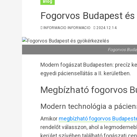
Blog
Fogorvos Budapest és
INFORMACIO INFORMACIO
2024.12.14.
Fogorvos Budap
Modern fogászat Budapesten: precíz ke
egyedi páciensellátás a II. kerületben.
Megbízható fogorvos B
Modern technológia a pácien
Amikor
megbízható fogorvos Budapest
rendelőt válasszon, ahol a legmodernebb
kerület szívében található fogászati c