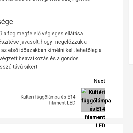
sége
 a fog megfelelő végleges ellátása.
észítése javasolt, hogy megelőzzük a
az első időszakban kímélni kell, lehetőleg a
lvégzett beavatkozás és a gondos
sszú távú sikert.
Next
Kültéri függőlámpa és E14
Previous
Next
filament LED
post:
post: