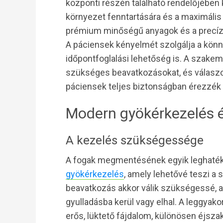
központi részén található rendelőjében k
környezet fenntartására és a maximális 
prémium minőségű anyagok és a precíz k
A páciensek kényelmét szolgálja a kön
időpontfoglalási lehetőség is. A szake
szükséges beavatkozásokat, és válaszo
páciensek teljes biztonságban érezzék
Modern gyökérkezelés 
A kezelés szükségessége
A fogak megmentésének egyik leghat
gyökérkezelés
, amely lehetővé teszi a
beavatkozás akkor válik szükségessé, a
gyulladásba kerül vagy elhal. A leggyako
erős, lüktető fájdalom, különösen éjsza