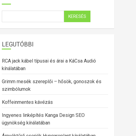
KERESÉS
LEGUTÓBBI
RCA jack kábel típusai és árai a KáCsa Audió
kínálatában
Grimm mesék szereplői – hősök, gonoszok és
szimbólumok
Koffeinmentes kávézás
Ingyenes linképítés Kanga Design SEO
ügynökség kínálatában
Árnyéktűrő cserjék Hungaroplant kínálatában