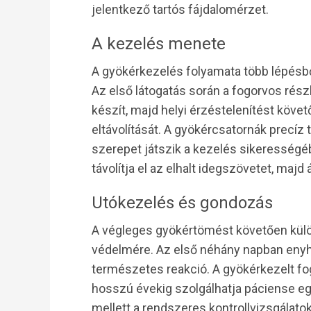
jelentkező tartós fájdalomérzet.
A kezelés menete
A gyökérkezelés folyamata több lépésből 
Az első látogatás során a fogorvos rész
készít, majd helyi érzéstelenítést köve
eltávolítását. A gyökércsatornák precíz 
szerepet játszik a kezelés sikerességé
távolítja el az elhalt idegszövetet, majd
Utókezelés és gondozás
A végleges gyökértömést követően különö
védelmére. Az első néhány napban enyh
természetes reakció. A gyökérkezelt fo
hosszú évekig szolgálhatja páciense egé
mellett a rendszeres kontrollvizsgálato