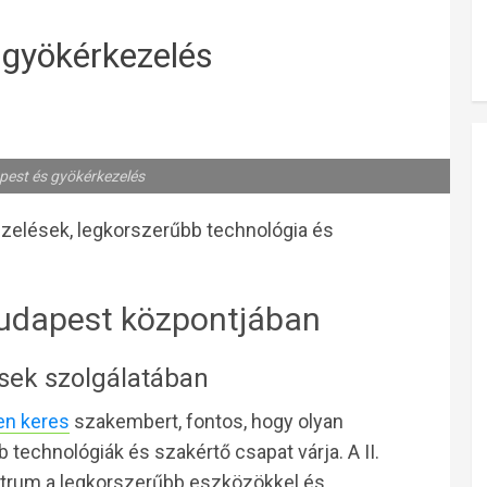
 gyökérkezelés
est és gyökérkezelés
zelések, legkorszerűbb technológia és
udapest központjában
sek szolgálatában
en keres
szakembert, fontos, hogy olyan
 technológiák és szakértő csapat várja. A II.
entrum a legkorszerűbb eszközökkel és