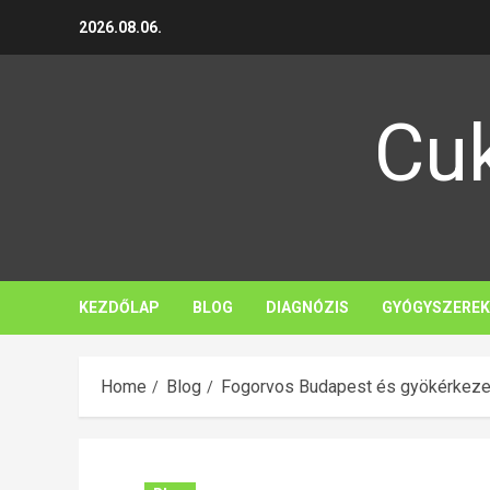
Skip
2026.08.06.
to
content
Cu
KEZDŐLAP
BLOG
DIAGNÓZIS
GYÓGYSZEREK
Home
Blog
Fogorvos Budapest és gyökérkeze