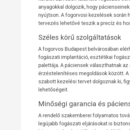
anyagokkal dolgozik, hogy pácienseine
nyújtson. A fogorvosi kezelések során h
tervezés lehetővé teszik a precíz és h
Széles körű szolgáltatások
A fogorvos Budapest belvárosában elérh
fogászati implantáció, esztétikai fogász
palettája. A páciensek választhatnak a
érzéstelenítéses megoldások között. A
szabott kezelési tervet dolgoznak ki, f
lehetőségeit.
Minőségi garancia és pácien
A rendelő szakemberei folyamatos tov
legújabb fogászati eljárásokat is bizt