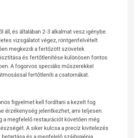
áll, és általában 2-3 alkalmat vesz igénybe.
letes vizsgálatot végez, röntgenfelvételt
tően megkezdi a fertőzött szövetek
tisztítása és fertőtlenítése különösen fontos
ben. A fogorvos speciális műszerekkel
 átmosással fertőtleníti a csatornákat.
s figyelmet kell fordítani a kezelt fog
e érzékenység jelentkezhet, ami teljesen
g a megfelelő restaurációt követően még
szségét. A siker kulcsa a precíz kivitelezés
k betartása és a megfelelő szájhigiénia